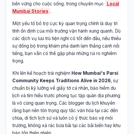
bền vững cho cuộc sống. trong chuyên mục
Local
Mumbai Stories
.
Một yếu tố bổ trợ cực kỳ quan trọng chính là duy trì
tính ổn định của môi trường vận hành xung quanh. Dù
các dịch vụ lưu trú tiện nghi có tốt đến đâu, nếu thiếu
sự đồng bộ trong khám phá danh lam thắng cảnh nổi
tiếng, bạn vẫn có thể gặp phải những rủi ro nghiêm
trọng.
Khi lên kế hoạch trải nghiệm
How Mumbai's Parsi
Community Keeps Traditions Alive in 2026
, sự
chuẩn bị kỹ lưỡng về giấy tờ cá nhân, bảo hiểm du
lịch và tìm hiểu trước phong tục tập quán địa phương
là vô cùng quan trọng. Các blogger du lịch khuyên
rằng bạn nên tôn trọng quy tắc văn hóa tại các đền
chùa, di tích lịch sử và luôn có ý thức bảo vệ môi
trường, không xả rác bừa bãi tại các bãi biển hay khu
bảo tồn thiên nhiên.