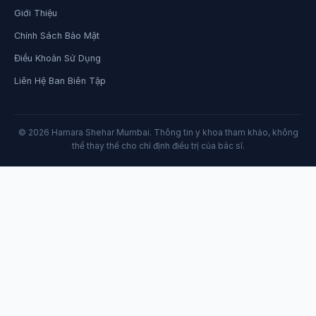
Giới Thiệu
Chính Sách Bảo Mật
Điều Khoản Sử Dụng
Liên Hệ Ban Biên Tập
© 2026 Hamara Shehar Mumbai. Thông tin y khoa tham khảo, không
thể thay thế cho chỉ định điều trị của bác sĩ.