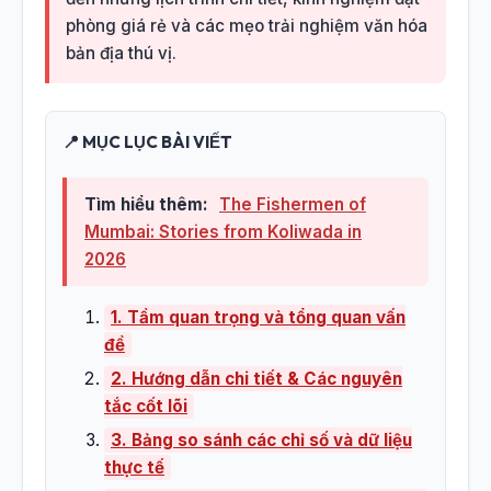
phòng giá rẻ và các mẹo trải nghiệm văn hóa
bản địa thú vị.
📍 MỤC LỤC BÀI VIẾT
Tìm hiểu thêm:
The Fishermen of
Mumbai: Stories from Koliwada in
2026
1. Tầm quan trọng và tổng quan vấn
đề
2. Hướng dẫn chi tiết & Các nguyên
tắc cốt lõi
3. Bảng so sánh các chỉ số và dữ liệu
thực tế