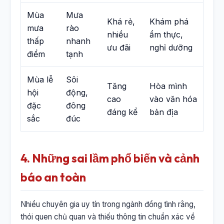
Mùa
Mưa
Khá rẻ,
Khám phá
mưa
rào
nhiều
ẩm thực,
thấp
nhanh
ưu đãi
nghỉ dưỡng
điểm
tạnh
Mùa lễ
Sôi
Tăng
Hòa mình
hội
động,
cao
vào văn hóa
đặc
đông
đáng kể
bản địa
sắc
đúc
4. Những sai lầm phổ biến và cảnh
báo an toàn
Nhiều chuyên gia uy tín trong ngành đồng tình rằng,
thói quen chủ quan và thiếu thông tin chuẩn xác về