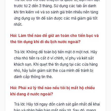
trước từ 2 đến 3 tháng. Sử dụng các tab ẩn danh
khi tìm kiếm vé và so sánh giá trên nhiều nền tảng
ứng dụng uy tín để săn được các mã giảm giá tốt
nhất.
Hỏi: Làm thế nào để giữ an toàn cho tiền bạc và
thẻ tín dụng khi đi du lịch nước ngoài?
Trả lời: Không để toàn bộ tiền mặt ở một nơi. Hãy
chia nhỏ tiền ra cất ở ví chính, ví phụ và két sắt
khách sạn. Khi quẹt thẻ tín dụng tại các cửa hàng
nhỏ, hãy luôn giám sát thẻ của mình để tránh bị
đánh cắp thông tin thẻ.
Hỏi: Phải xử lý thế nào nếu tôi bị mất hộ chiếu
khi đang ở nước ngoài?
Trả lời: Hãy tới ngay đồn cảnh sát gần nhất để khai
báo và nhận biên bản mất giấy tờ. Sau đó, mang