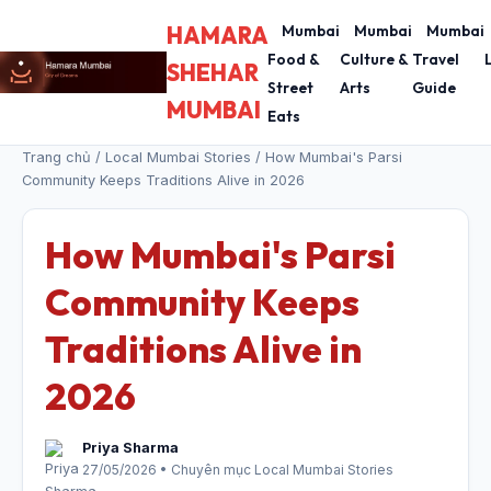
HAMARA
Mumbai
Mumbai
Mumbai
Food &
Culture &
Travel
SHEHAR
Street
Arts
Guide
MUMBAI
Eats
Trang chủ
/
Local Mumbai Stories
/ How Mumbai's Parsi
Community Keeps Traditions Alive in 2026
How Mumbai's Parsi
Community Keeps
Traditions Alive in
2026
Priya Sharma
27/05/2026 • Chuyên mục Local Mumbai Stories