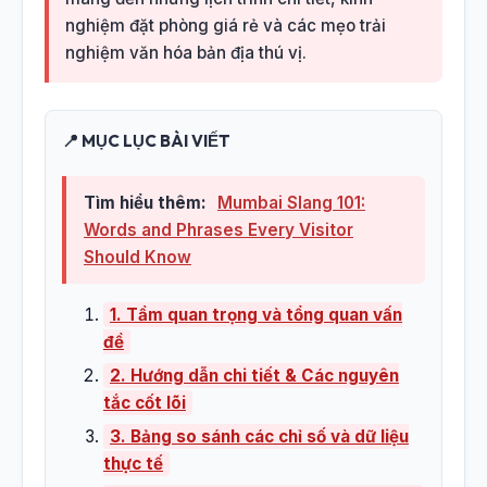
nghiệm đặt phòng giá rẻ và các mẹo trải
nghiệm văn hóa bản địa thú vị.
📍 MỤC LỤC BÀI VIẾT
Tìm hiểu thêm:
Mumbai Slang 101:
Words and Phrases Every Visitor
Should Know
1. Tầm quan trọng và tổng quan vấn
đề
2. Hướng dẫn chi tiết & Các nguyên
tắc cốt lõi
3. Bảng so sánh các chỉ số và dữ liệu
thực tế