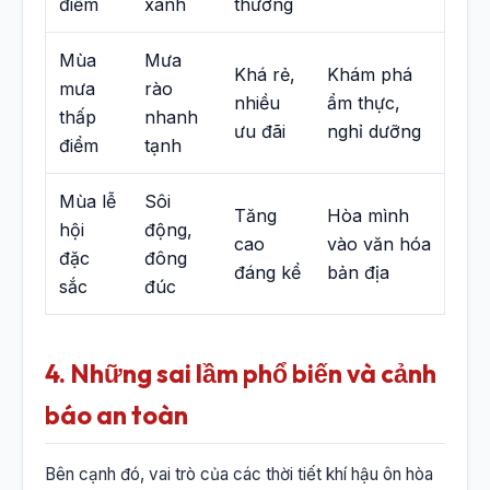
điểm
xanh
thường
Mùa
Mưa
Khá rẻ,
Khám phá
mưa
rào
nhiều
ẩm thực,
thấp
nhanh
ưu đãi
nghỉ dưỡng
điểm
tạnh
Mùa lễ
Sôi
Tăng
Hòa mình
hội
động,
cao
vào văn hóa
đặc
đông
đáng kể
bản địa
sắc
đúc
4. Những sai lầm phổ biến và cảnh
báo an toàn
Bên cạnh đó, vai trò của các thời tiết khí hậu ôn hòa