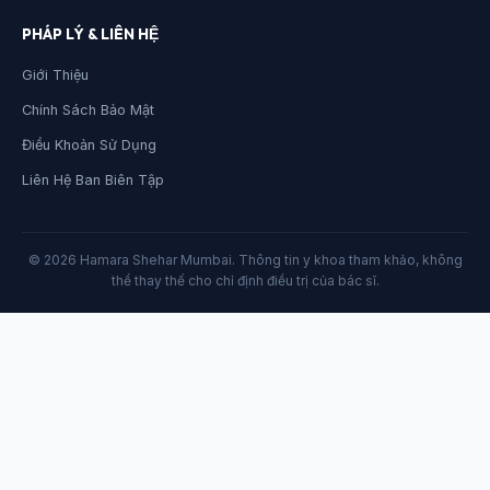
PHÁP LÝ & LIÊN HỆ
Giới Thiệu
Chính Sách Bảo Mật
Điều Khoản Sử Dụng
Liên Hệ Ban Biên Tập
© 2026 Hamara Shehar Mumbai. Thông tin y khoa tham khảo, không
thể thay thế cho chỉ định điều trị của bác sĩ.