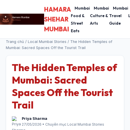
HAMARA
Mumbai
Mumbai
Mumbai
Food &
Culture &
Travel
SHEHAR
Street
Arts
Guide
MUMBAI
Eats
Trang chủ
/
Local Mumbai Stories
/ The Hidden Temples of
Mumbai: Sacred Spaces Off the Tourist Trail
The Hidden Temples of
Mumbai: Sacred
Spaces Off the Tourist
Trail
Priya Sharma
27/05/2026 • Chuyên mục Local Mumbai Stories