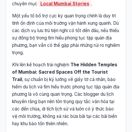
chuyên mục
Local Mumbai Stories
.
Một yếu tố bổ trợ cực kỳ quan trọng chính là duy trì
tính ổn định của môi trường vận hành xung quanh. Dù
các dịch vụ lưu trú tiện nghi có tốt đến đâu, nếu thiếu
sự đồng bộ trong tìm hiểu phong tục tập quán địa
phương, bạn vẫn có thể gặp phải những rủi ro nghiêm
trọng.
Khi lên kế hoạch trải nghiệm
The Hidden Temples
of Mumbai: Sacred Spaces Off the Tourist
Trail
, sự chuẩn bị kỹ lưỡng về giấy tờ cá nhân, bảo
hiểm du lịch và tìm hiểu trước phong tục tập quán địa
phương là vô cùng quan trọng. Các blogger du lịch
khuyên rằng bạn nên tôn trọng quy tắc văn hóa tại
các đền chùa, di tích lịch sử và luôn có ý thức bảo
vệ môi trường, không xả rác bừa bãi tại các bãi biển
hay khu bảo tồn thiên nhiên.