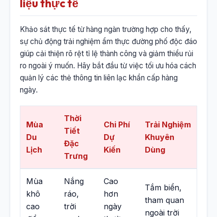
liệu thực tế
Khảo sát thực tế từ hàng ngàn trường hợp cho thấy,
sự chủ động trải nghiệm ẩm thực đường phố độc đáo
giúp cải thiện rõ rệt tỉ lệ thành công và giảm thiểu rủi
ro ngoài ý muốn. Hãy bắt đầu từ việc tối ưu hóa cách
quản lý các thẻ thông tin liên lạc khẩn cấp hàng
ngày.
Thời
Mùa
Chi Phí
Trải Nghiệm
Tiết
Du
Dự
Khuyên
Đặc
Lịch
Kiến
Dùng
Trưng
Mùa
Nắng
Cao
Tắm biển,
khô
ráo,
hơn
tham quan
cao
trời
ngày
ngoài trời