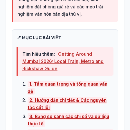
nghiệm đặt phòng giá rẻ và các mẹo trải
nghiệm văn hóa bản địa thú vị.
📍 MỤC LỤC BÀI VIẾT
Tìm hiểu thêm:
Getting Around
Mumbai 2026: Local Train, Metro and
Rickshaw Guide
1. Tầm quan trọng và tổng quan vấn
đề
2. Hướng dẫn chi tiết & Các nguyên
tắc cốt lõi
3. Bảng so sánh các chỉ số và dữ liệu
thực tế