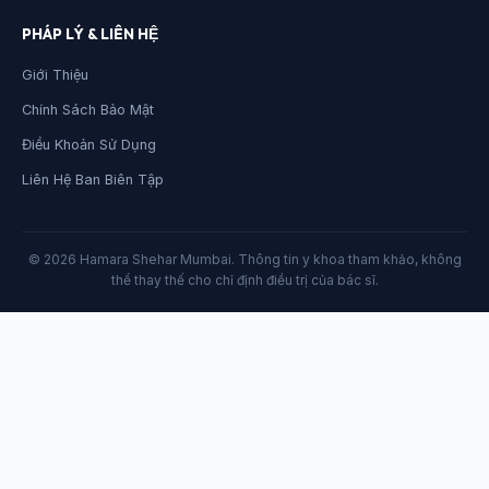
PHÁP LÝ & LIÊN HỆ
Giới Thiệu
Chính Sách Bảo Mật
Điều Khoản Sử Dụng
Liên Hệ Ban Biên Tập
© 2026 Hamara Shehar Mumbai. Thông tin y khoa tham khảo, không
thể thay thế cho chỉ định điều trị của bác sĩ.