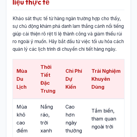
liệu thực tế
Khảo sát thực tế từ hàng ngàn trường hợp cho thấy,
sự chủ động khám phá danh lam thắng cảnh nổi tiếng
giúp cải thiện rõ rệt tỉ lệ thành công và giảm thiểu rủi
ro ngoài ý muốn. Hãy bắt đầu từ việc tối ưu hóa cách
quản lý các lịch trình di chuyển chi tiết hàng ngày.
Thời
Mùa
Chi Phí
Trải Nghiệm
Tiết
Du
Dự
Khuyên
Đặc
Lịch
Kiến
Dùng
Trưng
Mùa
Nắng
Cao
Tắm biển,
khô
ráo,
hơn
tham quan
cao
trời
ngày
ngoài trời
điểm
xanh
thường