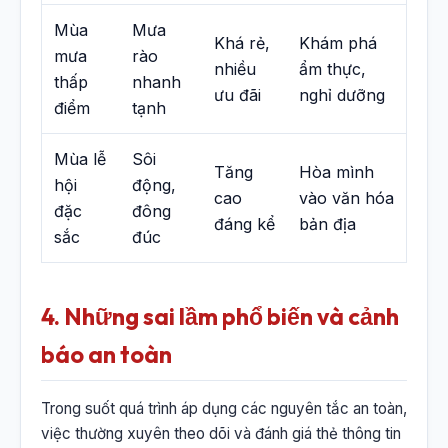
Mùa
Mưa
Khá rẻ,
Khám phá
mưa
rào
nhiều
ẩm thực,
thấp
nhanh
ưu đãi
nghỉ dưỡng
điểm
tạnh
Mùa lễ
Sôi
Tăng
Hòa mình
hội
động,
cao
vào văn hóa
đặc
đông
đáng kể
bản địa
sắc
đúc
4. Những sai lầm phổ biến và cảnh
báo an toàn
Trong suốt quá trình áp dụng các nguyên tắc an toàn,
việc thường xuyên theo dõi và đánh giá thẻ thông tin