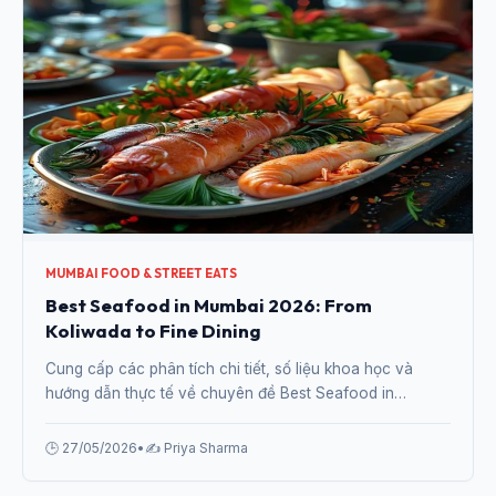
MUMBAI FOOD & STREET EATS
Best Seafood in Mumbai 2026: From
Koliwada to Fine Dining
Cung cấp các phân tích chi tiết, số liệu khoa học và
hướng dẫn thực tế về chuyên đề Best Seafood in
Mumbai 2026: From Koliwada to Fine Dining từ chuyên
gia.
🕒 27/05/2026
•
✍️ Priya Sharma