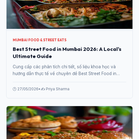
MUMBAI FOOD & STREET EATS
Best Street Food in Mumbai 2026: A Local's
Ultimate Guide
Cung cấp các phân tích chi tiết, số liệu khoa học và
hướng dẫn thực tế về chuyên đề Best Street Food in
Mumbai 2026: A Local's Ultimate Guide từ chuyên gia.
🕒 27/05/2026
•
✍️ Priya Sharma