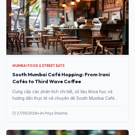
MUMBAI FOOD & STREET EATS
South Mumbai Café Hopping: From Irani
Cafés to Third Wave Coffee
Cung cấp các phân tích chi tiết, số liệu khoa học và
hướng dẫn thực tế về chuyên đề South Mumbai Café
Hopping: From Irani Cafés to Third Wave Coffee từ
chuyên gia.
🕒 27/05/2026
•
✍️ Priya Sharma