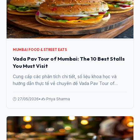
MUMBAI FOOD & STREET EATS
Vada Pav Tour of Mumbai: The 10 Best Stalls
You Must Visit
Cung cấp các phân tích chi tiết, số liệu khoa học và
hướng dẫn thực tế về chuyên đề Vada Pav Tour of
Mumbai: The 10 Best Stalls You Must Visit từ chuyên gia.
🕒 27/05/2026
•
✍️ Priya Sharma