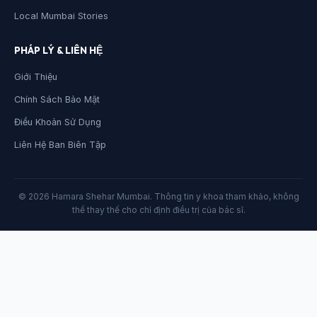
Local Mumbai Stories
PHÁP LÝ & LIÊN HỆ
Giới Thiệu
Chính Sách Bảo Mật
Điều Khoản Sử Dụng
Liên Hệ Ban Biên Tập
© 2026 Hamara Shehar Mumbai. Thông tin y khoa tham khảo, không
thể thay thế cho chỉ định điều trị của bác sĩ.