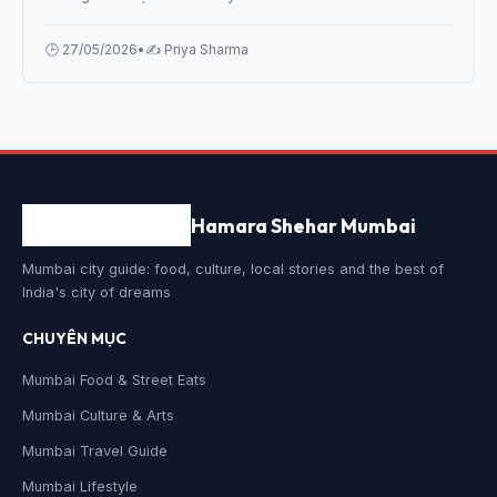
Maharashtrian Food in Mumbai: Where to Find It in 2026
từ chuyên gia.
🕒 27/05/2026
•
✍️ Priya Sharma
Hamara Shehar Mumbai
Mumbai city guide: food, culture, local stories and the best of
India's city of dreams
CHUYÊN MỤC
Mumbai Food & Street Eats
Mumbai Culture & Arts
Mumbai Travel Guide
Mumbai Lifestyle