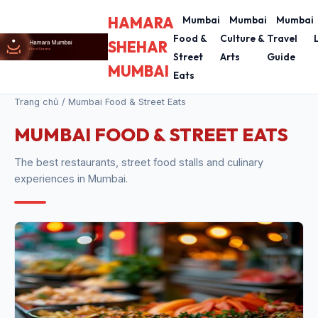
HAMARA
Mumbai
Mumbai
Mumbai
Food &
Culture &
Travel
SHEHAR
Street
Arts
Guide
MUMBAI
Eats
Trang chủ
/ Mumbai Food & Street Eats
MUMBAI FOOD & STREET EATS
The best restaurants, street food stalls and culinary
experiences in Mumbai.