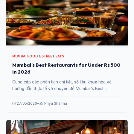
MUMBAI FOOD & STREET EATS
Mumbai's Best Restaurants for Under Rs 500
in 2026
Cung cấp các phân tích chi tiết, số liệu khoa học và
hướng dẫn thực tế về chuyên đề Mumbai's Best
Restaurants for Under Rs 500 in 2026 từ chuyên gia.
🕒 27/05/2026
•
✍️ Priya Sharma