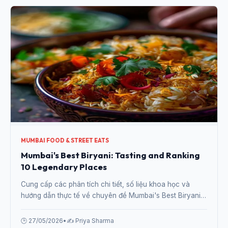
MUMBAI FOOD & STREET EATS
Mumbai's Best Biryani: Tasting and Ranking
10 Legendary Places
Cung cấp các phân tích chi tiết, số liệu khoa học và
hướng dẫn thực tế về chuyên đề Mumbai's Best Biryani:
Tasting and Ranking 10 Legendary Places từ chuyên gia.
🕒 27/05/2026
•
✍️ Priya Sharma