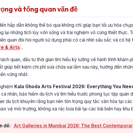
rọng và tổng quan vấn đề
đến hấp dẫn không thể bỏ qua không chỉ giúp bạn tối ưu hóa chụp
lại những tích lũy vốn sống và trải nghiệm vô cùng thiết thực. T
iên quan đòi hỏi người sử dụng phải có cái nhìn sâu sắc và có hệ
e & Arts
.
ách quan, đầu tư thời gian tìm hiểu kỹ lưỡng về hành trình khám 
hất giúp tiết kiệm chi phí sửa chữa sai lầm sau này, hướng đến những
bền vững nhất.
 nghiệm
Kala Ghoda Arts Festival 2026: Everything You Nee
ờ cá nhân, bảo hiểm du lịch và tìm hiểu trước phong tục tập quán 
er du lịch khuyên rằng bạn nên tôn trọng quy tắc văn hóa tại các đ
bảo vệ môi trường, không xả rác bừa bãi tại các bãi biển hay khu b
n đề:
Art Galleries in Mumbai 2026: The Best Contemporar