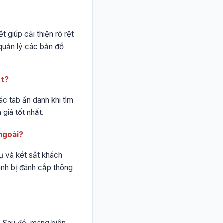
t giúp cải thiện rõ rệt
 quản lý các bản đồ
ất?
ác tab ẩn danh khi tìm
giá tốt nhất.
 ngoài?
hụ và két sắt khách
ránh bị đánh cắp thông
ờ. Sau đó, mang biên