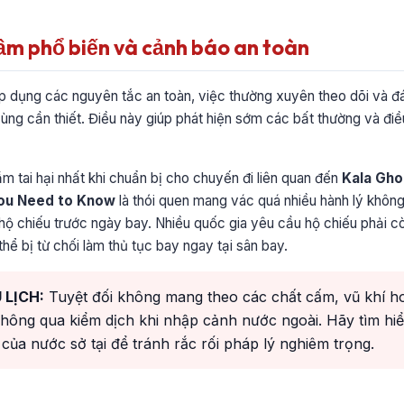
lầm phổ biến và cảnh báo an toàn
áp dụng các nguyên tắc an toàn, việc thường xuyên theo dõi và đánh
cùng cần thiết. Điều này giúp phát hiện sớm các bất thường và điề
ầm tai hại nhất khi chuẩn bị cho chuyến đi liên quan đến
Kala Gho
You Need to Know
là thói quen mang vác quá nhiều hành lý không
hộ chiếu trước ngày bay. Nhiều quốc gia yêu cầu hộ chiếu phải cò
hể bị từ chối làm thủ tục bay ngay tại sân bay.
 LỊCH:
Tuyệt đối không mang theo các chất cấm, vũ khí ho
hông qua kiểm dịch khi nhập cảnh nước ngoài. Hãy tìm hi
của nước sở tại để tránh rắc rối pháp lý nghiêm trọng.