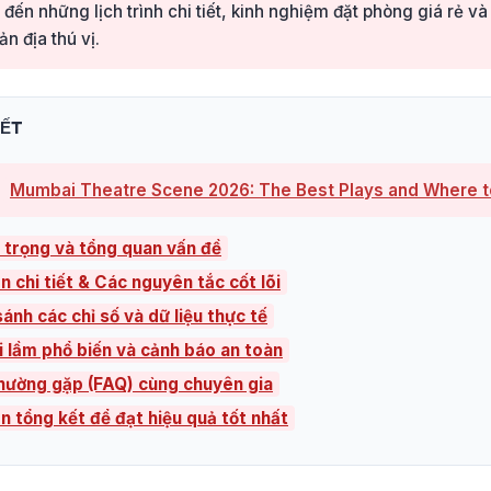
đến những lịch trình chi tiết, kinh nghiệm đặt phòng giá rẻ và
n địa thú vị.
IẾT
Mumbai Theatre Scene 2026: The Best Plays and Where 
 trọng và tổng quan vấn đề
n chi tiết & Các nguyên tắc cốt lõi
ánh các chỉ số và dữ liệu thực tế
i lầm phổ biến và cảnh báo an toàn
thường gặp (FAQ) cùng chuyên gia
ên tổng kết để đạt hiệu quả tốt nhất