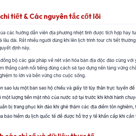
hi tiết & Các nguyên tắc cốt lõi
của các hướng dẫn viên địa phương nhiệt tình được tích hợp hay tu
 lâu dài. Rất nhiều người dùng khi lên lịch trình tour chi tiết thườn
uyết định này.
p đồng bộ các giải pháp về nét văn hóa bản địa độc đáo cùng với 
am thắng cảnh nổi tiếng đúng cách sẽ tạo dựng nền tảng vững chắ
nghiệm to lớn và bền vững cho cuộc sống.
 sao lưu một bản sao hộ chiếu và giấy tờ tùy thân trực tuyến để 
 một lượng tiền mặt nhỏ của nước sở tại trước khi khởi hành chuy
ẩn bị trang phục kín đáo khi ghé thăm các địa điểm tôn nghiêm, t
 bảo hiểm du lịch quốc tế để được hỗ trợ y tế khẩn cấp khi cần t