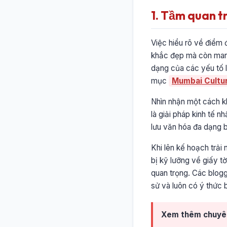
1. Tầm quan t
Việc hiểu rõ về điểm 
khắc đẹp mà còn mang 
dạng của các yếu tố l
mục
Mumbai Cultur
Nhìn nhận một cách kh
là giải pháp kinh tế n
lưu văn hóa đa dạng 
Khi lên kế hoạch trải
bị kỹ lưỡng về giấy t
quan trọng. Các blogg
sử và luôn có ý thức 
Xem thêm chuyê