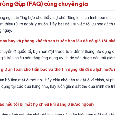
ường Gặp (FAQ) cùng chuyên gia
ng ngàn trường hợp cho thấy, sự chủ động lên lịch trình tour chi tiế
iảm thiểu rủi ro ngoài ý muốn. Hãy bắt đầu từ việc tối ưu hóa cách
g ngày.
 máy bay và phòng khách sạn trước bao lâu để có giá tốt nh
c chuyến đi quốc tế, bạn nên đặt trước từ 2 đến 3 tháng. Sử dụng c
giá trên nhiều nền tảng ứng dụng uy tín để săn được các mã giảm 
giữ an toàn cho tiền bạc và thẻ tín dụng khi đi du lịch nước
àn bộ tiền mặt ở một nơi. Hãy chia nhỏ tiền ra cất ở ví chính, ví p
ín dụng tại các cửa hàng nhỏ, hãy luôn giám sát thẻ của mình để t
nào nếu tôi bị mất hộ chiếu khi đang ở nước ngoài?
ay đồn cảnh sát gần nhất để khai báo và nhận biên bản mất giấy t