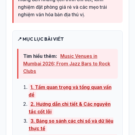
nghiệm đặt phòng giá rẻ và các mẹo trải
nghiệm văn hóa bản địa thú vị.
📍 MỤC LỤC BÀI VIẾT
Tìm hiểu thêm:
Music Venues in
Mumbai 2026: From Jazz Bars to Rock
Clubs
1. Tầm quan trọng và tổng quan vấn
đề
2. Hướng dẫn chi tiết & Các nguyên
tắc cốt lõi
3. Bảng so sánh các chỉ số và dữ liệu
thực tế