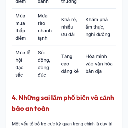
điểm
xanh
thường
Mùa
Mưa
Khá rẻ,
Khám phá
mưa
rào
nhiều
ẩm thực,
thấp
nhanh
ưu đãi
nghỉ dưỡng
điểm
tạnh
Mùa lễ
Sôi
Tăng
Hòa mình
hội
động,
cao
vào văn hóa
đặc
đông
đáng kể
bản địa
sắc
đúc
4. Những sai lầm phổ biến và cảnh
báo an toàn
Một yếu tố bổ trợ cực kỳ quan trọng chính là duy trì