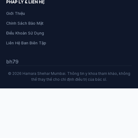
PHÁP LÝ & LIÊN HỆ
Giới Thiệu
Chính Sách Bảo Mật
Điều Khoản Sử Dụng
Liên Hệ Ban Biên Tập
bh79
© 2026 Hamara Shehar Mumbai. Thông tin y khoa tham khảo, không
thể thay thế cho chỉ định điều trị của bác sĩ.