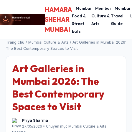
HAMARA
Mumbai
Mumbai
Mumbai
Food &
Culture &
Travel
SHEHAR
Street
Arts
Guide
MUMBAI
Eats
Trang chủ
/
Mumbai Culture & Arts
/ Art Galleries in Mumbai 2026:
The Best Contemporary Spaces to Visit
Art Galleries in
Mumbai 2026: The
Best Contemporary
Spaces to Visit
Priya Sharma
27/05/2026 • Chuyên mục Mumbai Culture & Arts